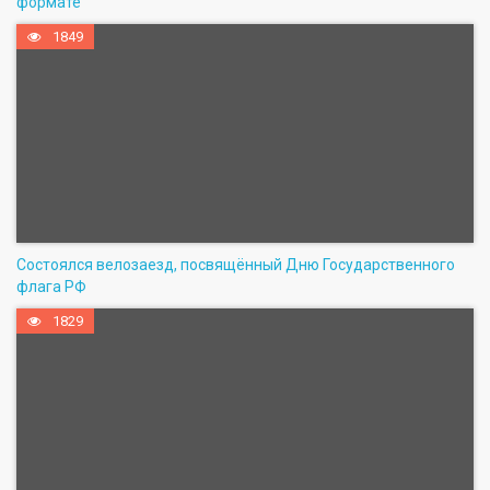
формате
1849
Состоялся велозаезд, посвящённый Дню Государственного
флага РФ
1829