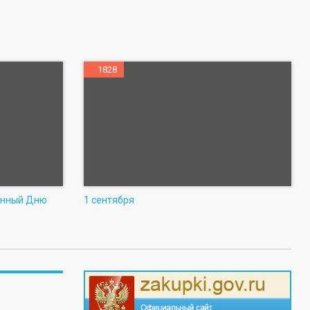
1828
ённый Дню
1 сентября