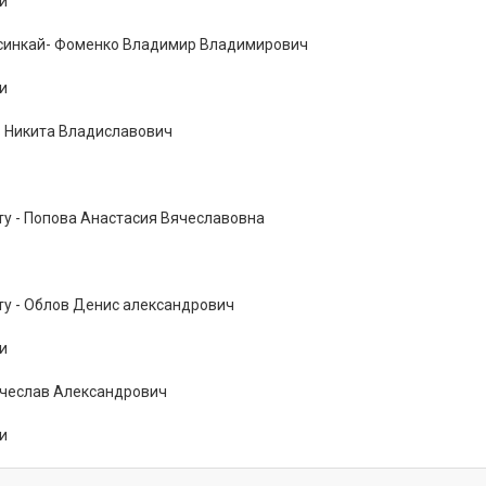
и
кусинкай- Фоменко Владимир Владимирович
и
в Никита Владиславович
ту - Попова Анастасия Вячеславовна
ту - Облов Денис александрович
и
ячеслав Александрович
и