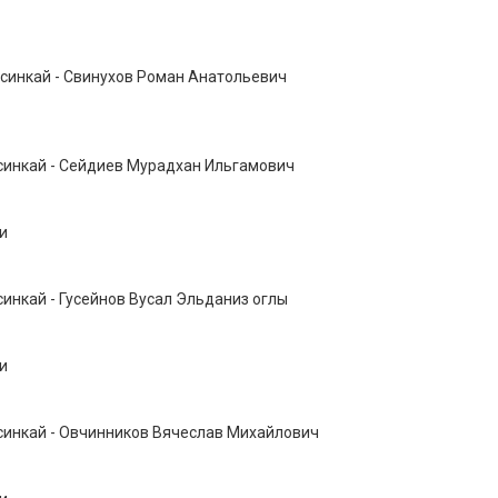
усинкай - Свинухов Роман Анатольевич
усинкай - Сейдиев Мурадхан Ильгамович
и
синкай - Гусейнов Вусал Эльданиз оглы
и
усинкай - Овчинников Вячеслав Михайлович