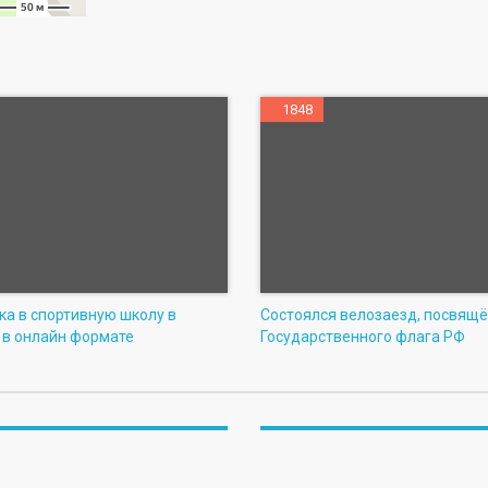
1848
ка в спортивную школу в
Состоялся велозаезд, посвящ
 в онлайн формате
Государственного флага РФ