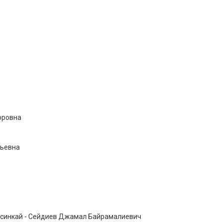
оровна
льевна
кусинкай - Сейдиев Джамал Байрамалиевич